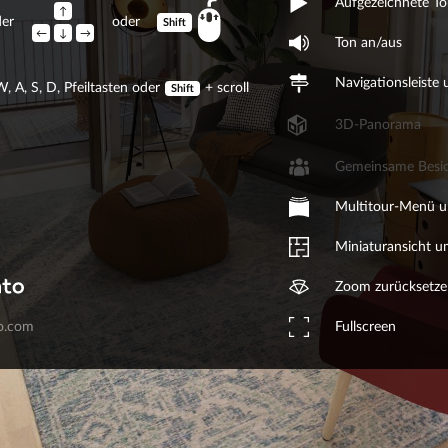
Aufgezeichnete To
↑
er
oder
Shift
←
↓
→
Ton an/aus
Navigationsleiste
, A, S, D, Pfeiltasten oder
+
scroll
Shift
3D-Panorama
Gemeinsame Besic
Multitour-Menü u
Miniaturansicht u
Zoom zurücksetze
Fullscreen
o.com