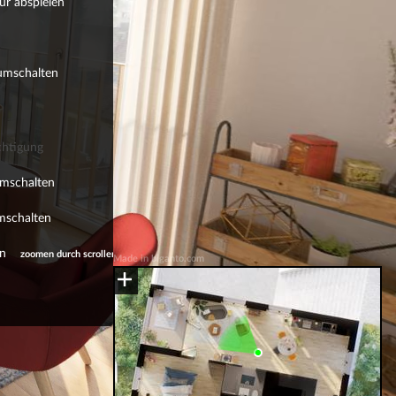
ur abspielen
 umschalten
htigung
mschalten
mschalten
n
zoomen durch scrollen
Made in biganto.com