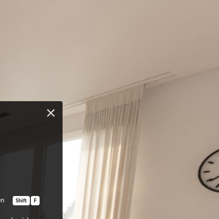
en
Shift
F