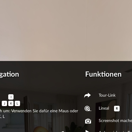
gation
Funktionen
Tour-Link
I
J
K
L
Lineal
R
ch um: Verwenden Sie dafür eine Maus oder
, L
Screenshot mach