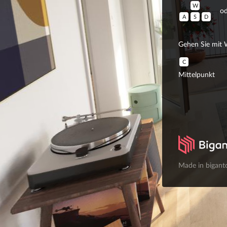
W
od
A
S
D
Gehen Sie mit W
C
Mittelpunkt
Made in bigant